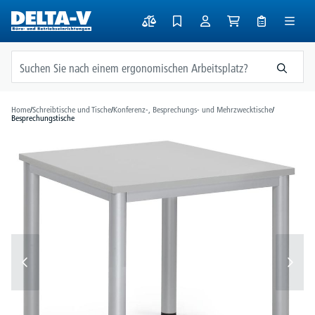
alt springen
Home
/
Schreibtische und Tische
/
Konferenz-, Besprechungs- und Mehrzwecktische
/
Besprechungstische
Bildergalerie überspringen