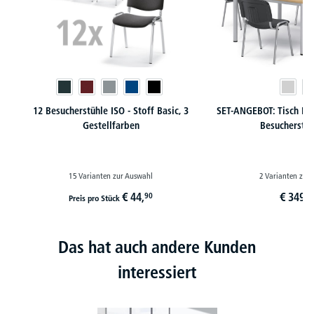
12 Besucherstühle ISO - Stoff Basic, 3
SET-ANGEBOT: Tisch B
Gestellfarben
Besucherstüh
15 Varianten zur Auswahl
2 Varianten zur
€
44,
€
349,
90
9
Preis pro Stück
Das hat auch andere Kunden
interessiert