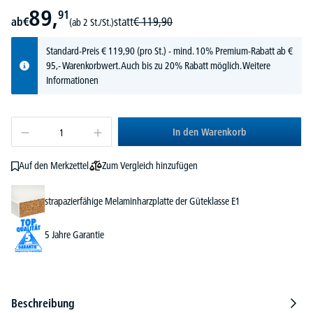
89,
91
ab
€
statt
€
119,
90
(ab 2 St./St.)
Standard-Preis
€
119,
90
(pro St.) - mind. 10% Premium-Rabatt ab €
95,- Warenkorbwert. Auch bis zu 20% Rabatt möglich.
Weitere
Informationen
In den Warenkorb
Zum Vergleich hinzufügen
Auf den Merkzettel
strapazierfähige Melaminharzplatte der Güteklasse E1
5 Jahre Garantie
Beschreibung