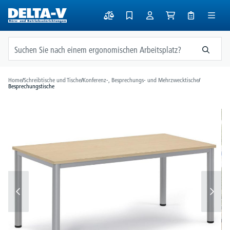
alt springen
Home
/
Schreibtische und Tische
/
Konferenz-, Besprechungs- und Mehrzwecktische
/
Besprechungstische
Bildergalerie überspringen