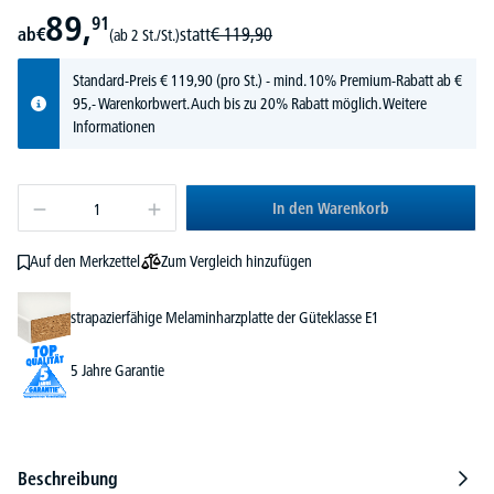
89,
91
ab
€
statt
€
119,
90
(ab 2 St./St.)
Standard-Preis
€
119,
90
(pro St.) - mind. 10% Premium-Rabatt ab €
95,- Warenkorbwert. Auch bis zu 20% Rabatt möglich.
Weitere
Informationen
In den Warenkorb
Zum Vergleich hinzufügen
Auf den Merkzettel
strapazierfähige Melaminharzplatte der Güteklasse E1
5 Jahre Garantie
Beschreibung