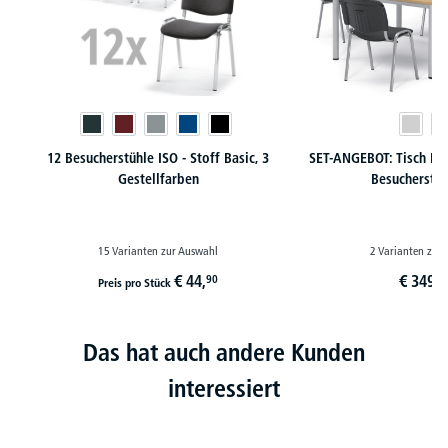
12 Besucherstühle ISO - Stoff Basic, 3
SET-ANGEBOT: Tisch B
Gestellfarben
Besucherstüh
15 Varianten zur Auswahl
2 Varianten zur
€
44,
€
349,
90
9
Preis pro Stück
Das hat auch andere Kunden
interessiert