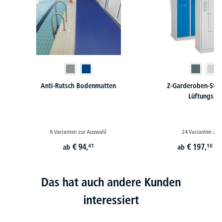
Anti-Rutsch Bodenmatten
Z-Garderoben-Stah
Lüftungslö
6 Varianten zur Auswahl
24 Varianten zur
€
94,
€
197,
41
10
ab
ab
st
Das hat auch andere Kunden
interessiert