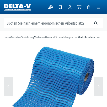
alt springen
Home
/
Betriebs-Einrichtung
/
Bodenmatten und Schmutzfangmatten
/
Anti-Rutschmatten
Bildergalerie überspringen