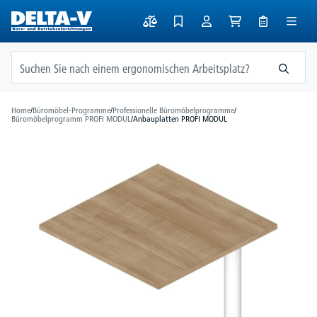
alt springen
Home
/
Büromöbel-Programme
/
Professionelle Büromöbelprogramme
/
Büromöbelprogramm PROFI MODUL
/
Anbauplatten PROFI MODUL
Bildergalerie überspringen