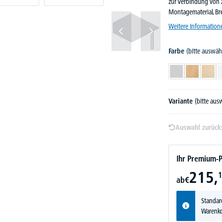
zur Verbindung von z
Montagematerial, Br
Weitere Information
Farbe
(bitte auswäh
Lichtgrau
Buchedekor
Ahor
Variante
(bitte aus
Auswahl zurück
Ihr Premium-P
215,
1
ab
€
Standar
Warenko