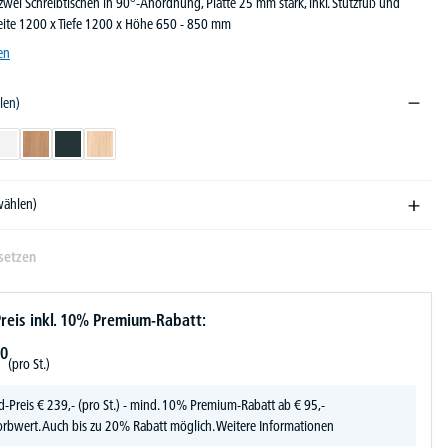
wei Schreibtischen in 90°-Anordnung, Platte 25 mm stark, inkl. Stützfuß und
eite 1200 x Tiefe 1200 x Höhe 650 - 850 mm
en
len)
ndekor
Weiß
Nussdekor
Anthrazit
Eiche hell
wählen)
setzen
reis inkl. 10% Premium-Rabatt:
0
(pro St.)
d-Preis
€
239,-
(pro St.) - mind. 10% Premium-Rabatt ab € 95,-
rbwert. Auch bis zu 20% Rabatt möglich.
Weitere Informationen