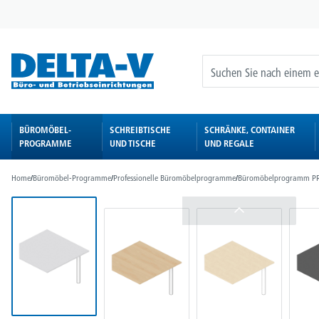
springen
Zur Hauptnavigation springen
BÜROMÖBEL-
SCHREIBTISCHE
SCHRÄNKE, CONTAINER
PROGRAMME
UND TISCHE
UND REGALE
Home
/
Büromöbel-Programme
/
Professionelle Büromöbelprogramme
/
Büromöbelprogramm P
Bildergalerie überspringen