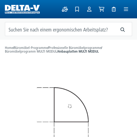
alt springen
Home
/
Büromöbel-Programme
/
Professionelle Büromöbelprogramme
/
Büromöbelprogramm MULTI MODUL
/
Anbauplatten MULTI MODUL
Bildergalerie überspringen