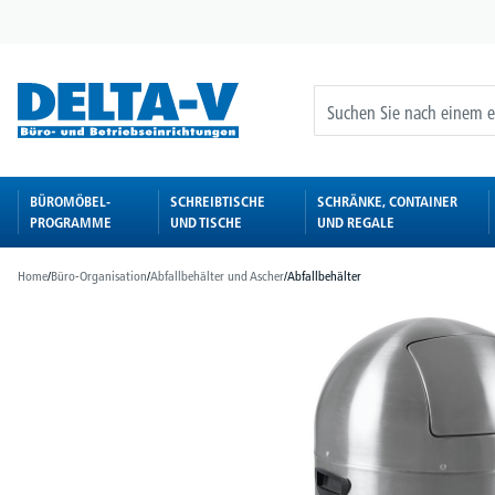
springen
Zur Hauptnavigation springen
BÜROMÖBEL-
SCHREIBTISCHE
SCHRÄNKE, CONTAINER
PROGRAMME
UND TISCHE
UND REGALE
Home
/
Büro-Organisation
/
Abfallbehälter und Ascher
/
Abfallbehälter
Bildergalerie überspringen