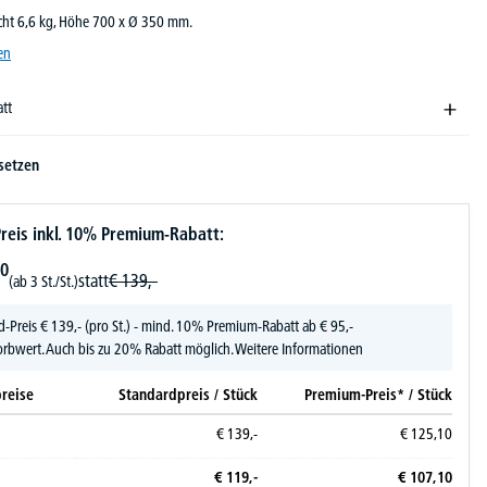
icht 6,6 kg, Höhe 700 x Ø 350 mm.
en
att
setzen
reis inkl. 10% Premium-Rabatt:
0
statt
€
139,-
(ab 3 St./St.)
d-Preis
€
139,-
(pro St.) - mind. 10% Premium-Rabatt ab € 95,-
rbwert. Auch bis zu 20% Rabatt möglich.
Weitere Informationen
reise
Standardpreis / Stück
Premium-Preis* / Stück
€
139,-
€
125,
10
€
119,-
€
107,
10