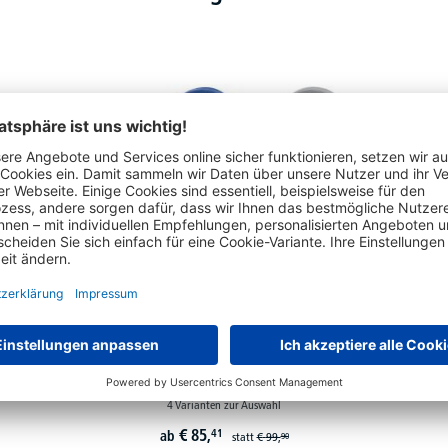
Abfallbehälter Push-Bin
4 Varianten zur Auswahl
€
85,
41
ab
statt
€
99,
90