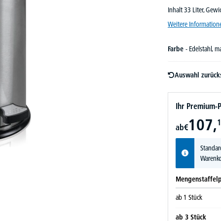
Inhalt 33 Liter, Gew
Weitere Information
Farbe
- Edelstahl, m
Auswahl zurück
Ihr Premium-P
107,
1
ab
€
Standar
Warenko
Mengenstaffelp
ab
1
Stück
ab
3
Stück