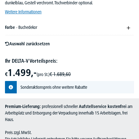
dunkelblau, Gestell verchromt. Tischverbinder optional.
Weitere Informationen
Farbe
- Buchedekor
Auswahl zurücksetzen
Ihr DELTA-V Vorteilspreis:
1.499,-
€
€
1.689,
60
(pro St.)
Sonderaktionspreis ohne weitere Rabatte
Premium-Lieferung:
professionell schneller
Aufstellservice kostenfrei
am
Arbeitsplatz und Entsorgung der Verpackung innerhalb 15 Arbeitstagen, frei
Haus.
Preis zzgl. MwSt.
Die tatsächliche Lieferzeit entnehmen Sie bitte unserer Auftragsbestätigung.