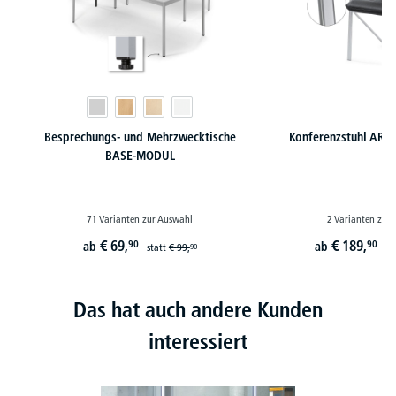
Besprechungs- und Mehrzwecktische
Konferenzstuhl ARKA
BASE-MODUL
71 Varianten zur Auswahl
2 Varianten zur
€
69,
€
189,
90
90
ab
ab
statt
€
99,
st
90
Das hat auch andere Kunden
interessiert