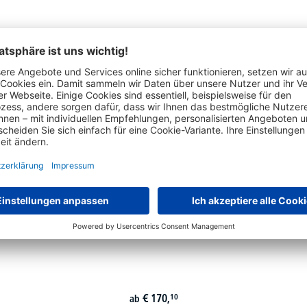
DYMO Beschriftungsgerät LabelManager 420P S0915440
€
170,
10
ab