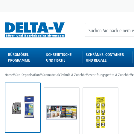
springen
Zur Hauptnavigation springen
BÜROMÖBEL-
SCHREIBTISCHE
SCHRÄNKE, CONTAINER
PROGRAMME
UND TISCHE
UND REGALE
Home
/
Büro-Organisation
/
Büromaterial
/
Technik & Zubehör
/
Beschriftungsgeräte & Zubehör
/
Sc
Bildergalerie überspringen