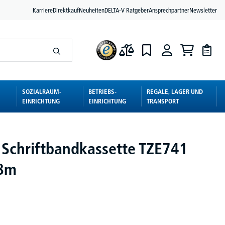
Karriere
Direktkauf
Neuheiten
DELTA-V Ratgeber
Ansprechpartner
Newsletter
SOZIALRAUM-
BETRIEBS-
REGALE, LAGER UND
EINRICHTUNG
EINRICHTUNG
TRANSPORT
 Schriftbandkassette TZE741
8m