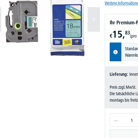
Weitere Information
Ihr Premium-P
15,
83
€
(pro 
Standar
Warenko
Lieferung:
inner
Preis zzgl. MwSt.
Die tatsächliche 
montags bis frei