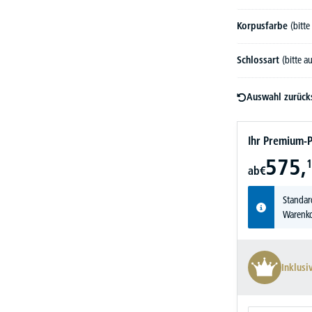
Korpusfarbe
(bitt
Schlossart
(bitte 
Auswahl zurück
Ihr Premium-P
575,
1
ab
€
Standar
Warenko
Inklusi