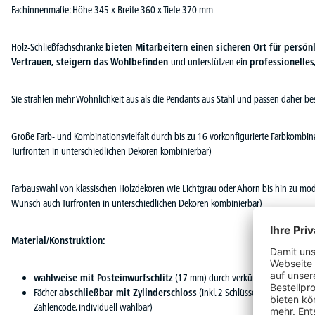
Fachinnenmaße: Höhe 345 x Breite 360 x Tiefe 370 mm
Holz-Schließfachschränke
bieten Mitarbeitern einen sicheren Ort für persön
Vertrauen, steigern das Wohlbefinden
und unterstützen ein
professionelle
Sie strahlen mehr Wohnlichkeit aus als die Pendants aus Stahl und passen daher bes
Große Farb- und Kombinationsvielfalt durch bis zu 16 vorkonfigurierte Farbkombin
Türfronten in unterschiedlichen Dekoren kombinierbar)
Farbauswahl von klassischen Holzdekoren wie Lichtgrau oder Ahorn bis hin zu mo
Wunsch auch Türfronten in unterschiedlichen Dekoren kombinierbar)
Material/Konstruktion:
wahlweise mit Posteinwurfschlitz
(17 mm) durch verkürzte Türen
Fächer
abschließbar mit Zylinderschloss
(inkl. 2 Schlüssel) oder
mechani
Zahlencode, individuell wählbar)