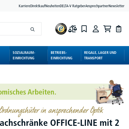
Karriere
Direktkauf
Neuheiten
DELTA-V Ratgeber
Ansprechpartner
Newsletter
SOZIALRAUM-
BETRIEBS-
REGALE, LAGER UND
EINRICHTUNG
EINRICHTUNG
TRANSPORT
 Ordnungshüter in ansprechender Optik
fachschränke OFFICE-LINE mit 2