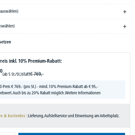
e auswählen)
auswählen)
setzen
reis inkl. 10% Premium-Rabatt:
0
statt
€
769,-
(ab 5 St./St.)
d-Preis
€
769,-
(pro St.) - mind. 10% Premium-Rabatt ab € 95,-
rbwert. Auch bis zu 20% Rabatt möglich.
Weitere Informationen
ve & kostenlos
: Lieferung, Aufstellservice und Einweisung am Arbeitsplatz.