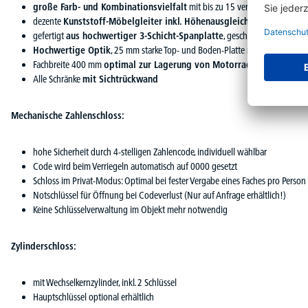
große Farb- und Kombinationsvielfalt
mit bis zu 15 verschiedenen Farb
dezente
Kunststoff-Möbelgleiter inkl. Höhenausgleichsschrauben
gefertigt
aus hochwertiger 3-Schicht-Spanplatte
, geschützt durch eine 
Hochwertige Optik
, 25 mm starke Top- und Boden-Platte mit Kunststoff
Fachbreite 400 mm
optimal zur Lagerung von Motorradhelmen
Alle Schränke
mit Sichtrückwand
Mechanische Zahlenschloss:
hohe Sicherheit durch 4-stelligen Zahlencode, individuell wählbar
Code wird beim Verriegeln automatisch auf 0000 gesetzt
Schloss im Privat-Modus: Optimal bei fester Vergabe eines Faches pro Person
Notschlüssel für Öffnung bei Codeverlust (Nur auf Anfrage erhältlich!)
Keine Schlüsselverwaltung im Objekt mehr notwendig
Zylinderschloss:
mit Wechselkernzylinder, inkl. 2 Schlüssel
Hauptschlüssel optional erhältlich