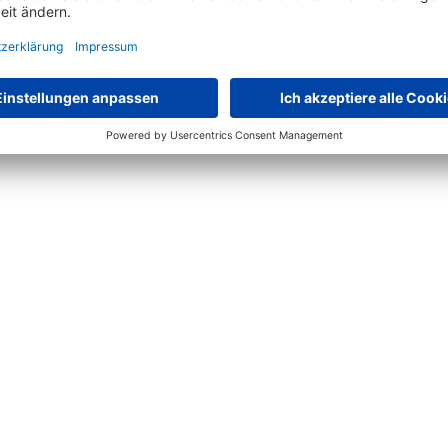
kombinationen vorkonfiguriert
strapazierfähige Melaminharzbeschichting
-Umleimer, andere Komponenten 18 mm stark