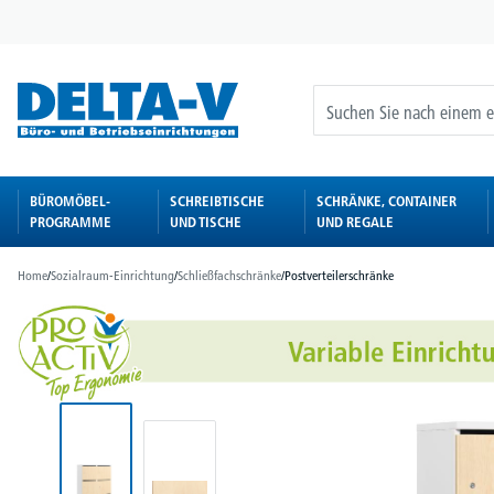
springen
Zur Hauptnavigation springen
BÜROMÖBEL-
SCHREIBTISCHE
SCHRÄNKE, CONTAINER
PROGRAMME
UND TISCHE
UND REGALE
Home
/
Sozialraum-Einrichtung
/
Schließfachschränke
/
Postverteilerschränke
Bildergalerie überspringen