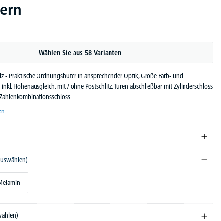
hern
Wählen Sie aus 58 Varianten
lz - Praktische Ordnungshüter in ansprechender Optik, Große Farb- und
 inkl. Höhenausgleich, mit / ohne Postschlitz, Türen abschließbar mit Zylinderschloss
Zahlenkombinationsschloss
en
 auswählen)
Melamin
wählen)