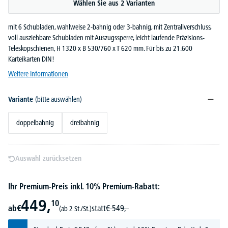
Wählen Sie aus 2 Varianten
mit 6 Schubladen, wahlweise 2-bahnig oder 3-bahnig, mit Zentrallverschluss,
voll ausziehbare Schubladen mit Auszugssperre, leicht laufende Präzisions-
Teleskopschienen, H 1320 x B 530/760 x T 620 mm. Für bis zu 21.600
Karteikarten DIN!
Weitere Informationen
Variante
(bitte auswählen)
doppelbahnig
dreibahnig
Auswahl zurücksetzen
Ihr Premium-Preis inkl. 10% Premium-Rabatt:
449,
10
ab
€
statt
€
549,-
(ab 2 St./St.)