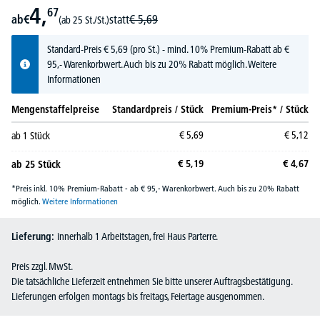
4,
67
ab
€
statt
€
5,
69
(ab 25 St./St.)
Standard-Preis
€
5,
69
(pro St.) - mind. 10% Premium-Rabatt ab €
95,- Warenkorbwert. Auch bis zu 20% Rabatt möglich.
Weitere
Informationen
Mengenstaffelpreise
Standardpreis / Stück
Premium-Preis* / Stück
€
5,
69
€
5,
12
ab
1
Stück
€
5,
19
€
4,
67
ab
25
Stück
*Preis inkl. 10% Premium-Rabatt - ab € 95,- Warenkorbwert. Auch bis zu 20% Rabatt
möglich.
Weitere Informationen
Lieferung:
innerhalb 1 Arbeitstagen, frei Haus Parterre.
Preis zzgl. MwSt.
Die tatsächliche Lieferzeit entnehmen Sie bitte unserer Auftragsbestätigung.
Lieferungen erfolgen montags bis freitags, Feiertage ausgenommen.