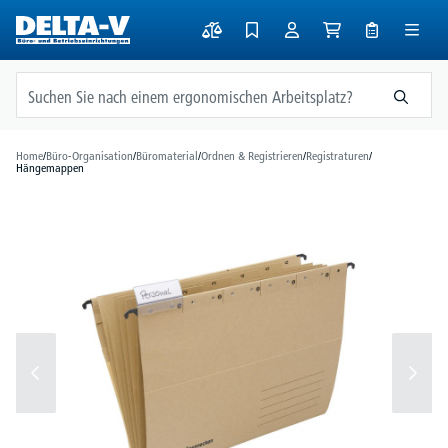
alt springen
Home
/
Büro-Organisation
/
Büromaterial
/
Ordnen & Registrieren
/
Registraturen
/
Hängemappen
Bildergalerie überspringen