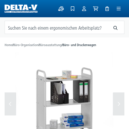
alt springen
Home
/
Büro-Organisation
/
Büroausstattung
/
Büro- und Druckerwagen
Bildergalerie überspringen