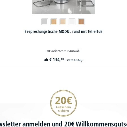
Besprechungstische MODUL rund mit Tellerfuß
30 Varianten zur Auswahl
€
134,
10
ab
statt
€
169,-
20€ Gutschein sichern
wsletter anmelden und 20€ Willkommensgutsc