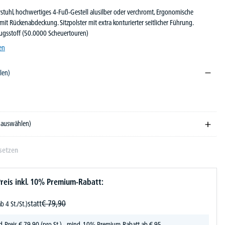
stuhl, hochwertiges 4-Fuß-Gestell alusilber oder verchromt, Ergonomische
mit Rückenabdeckung. Sitzpolster mit extra konturierter seitlicher Führung.
ugsstoff (50.0000 Scheuertouren)
en
len)
e auswählen)
setzen
reis inkl. 10% Premium-Rabatt:
statt
€
79,
90
ab 4 St./St.)
d-Preis
€
79,
90
(pro St.) - mind. 10% Premium-Rabatt ab € 95,-