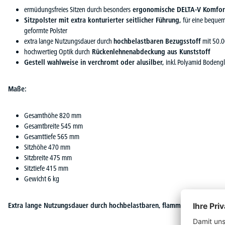
ermüdungsfreies Sitzen durch besonders
ergonomische DELTA-V Komfort-
Sitzpolster mit extra konturierter seitlicher Führung,
für eine bequem
geformte Polster
extra lange Nutzungsdauer durch
hochbelastbaren Bezugsstoff
mit 50.0
hochwertieg Optik durch
Rückenlehnenabdeckung aus Kunststoff
Gestell wahlweise in verchromt oder alusilber,
inkl. Polyamid Bodengle
Maße:
Gesamthöhe 820 mm
Gesamtbreite 545 mm
Gesamttiefe 565 mm
Sitzhöhe 470 mm
Sitzbreite 475 mm
Sitztiefe 415 mm
Gewicht 6 kg
Extra lange Nutzungsdauer durch hochbelastbaren, flammhemmenden Be