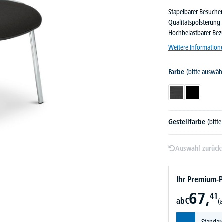
Stapelbarer Besucher
Qualitätspolsterung 
Hochbelastbarer Bez
Weitere Information
Farbe
(bitte auswäh
Dunkelgrau
Schwarz
Gestellfarbe
(bitt
Auswahl zurück
Ihr Premium-P
67,
41
ab
€
(
Standar