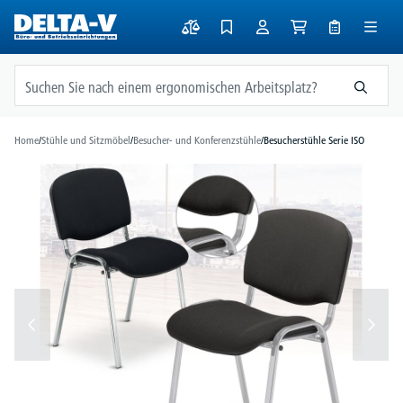
alt springen
Home
/
Stühle und Sitzmöbel
/
Besucher- und Konferenzstühle
/
Besucherstühle Serie ISO
Bildergalerie überspringen