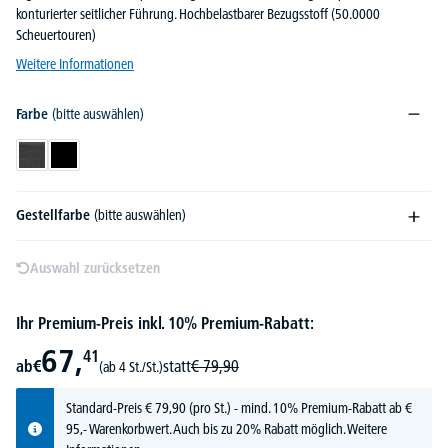
konturierter seitlicher Führung. Hochbelastbarer Bezugsstoff (50.0000
Scheuertouren)
Weitere Informationen
Farbe
(bitte auswählen)
Dunkelgrau
Schwarz
Gestellfarbe
(bitte auswählen)
Auswahl zurücksetzen
Ihr Premium-Preis inkl. 10% Premium-Rabatt:
67,
41
ab
€
statt
€
79,
90
(ab 4 St./St.)
Standard-Preis
€
79,
90
(pro St.) - mind. 10% Premium-Rabatt ab €
95,- Warenkorbwert. Auch bis zu 20% Rabatt möglich.
Weitere