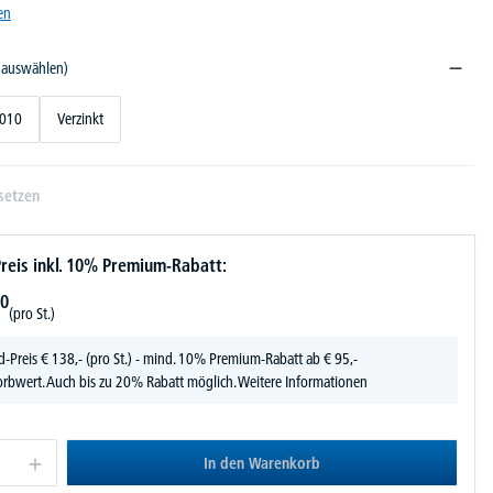
en
e auswählen)
5010
Verzinkt
setzen
reis inkl. 10% Premium-Rabatt:
0
(pro St.)
d-Preis
€
138,-
(pro St.) - mind. 10% Premium-Rabatt ab € 95,-
rbwert. Auch bis zu 20% Rabatt möglich.
Weitere Informationen
In den Warenkorb