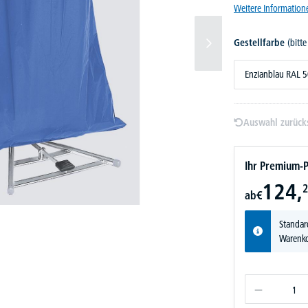
Weitere Information
Gestellfarbe
(bitt
Enzianblau RAL 
Auswahl zurück
Ihr Premium-P
124,
2
ab
€
Standar
Warenko