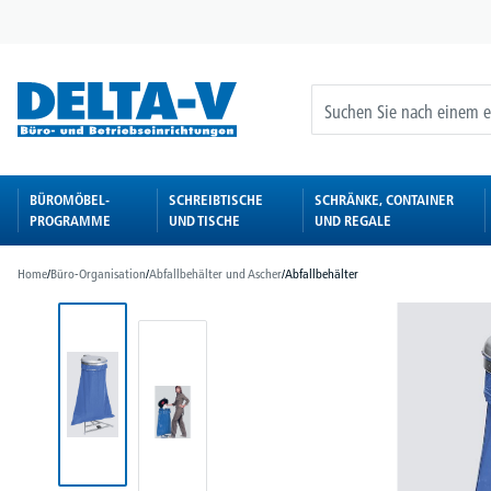
springen
Zur Hauptnavigation springen
BÜROMÖBEL-
SCHREIBTISCHE
SCHRÄNKE, CONTAINER
PROGRAMME
UND TISCHE
UND REGALE
Home
/
Büro-Organisation
/
Abfallbehälter und Ascher
/
Abfallbehälter
Bildergalerie überspringen