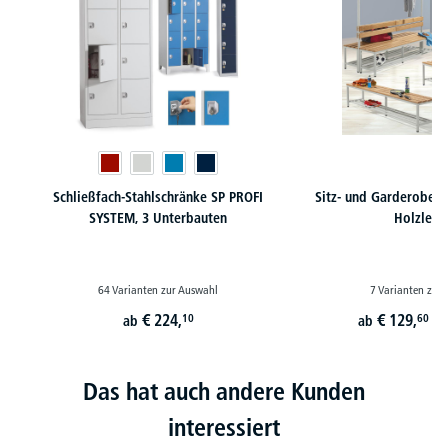
Schließfach-Stahlschränke SP PROFI
Sitz- und Garderoben
SYSTEM, 3 Unterbauten
Holzleis
64 Varianten zur Auswahl
7 Varianten zur
€
224,
€
129,
10
60
ab
ab
st
Das hat auch andere Kunden
interessiert