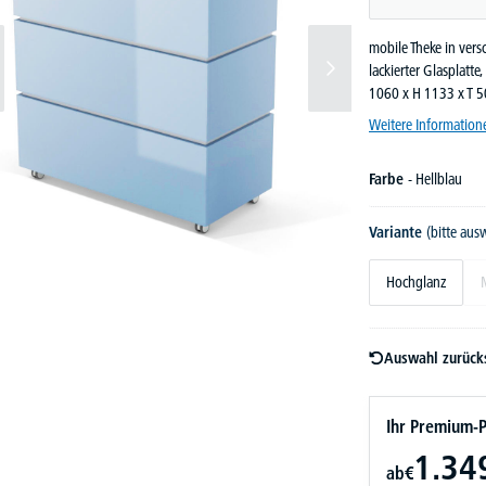
mobile Theke in ver
lackierter Glasplatt
1060 x H 1133 x T 
Weitere Information
Farbe
- Hellblau
Variante
(bitte aus
Hochglanz
Auswahl zurück
Ihr Premium-P
1.34
ab
€