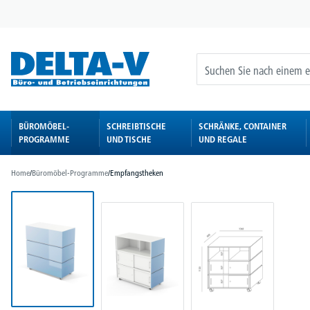
springen
Zur Hauptnavigation springen
BÜROMÖBEL-
SCHREIBTISCHE
SCHRÄNKE, CONTAINER
PROGRAMME
UND TISCHE
UND REGALE
Home
/
Büromöbel-Programme
/
Empfangstheken
Bildergalerie überspringen