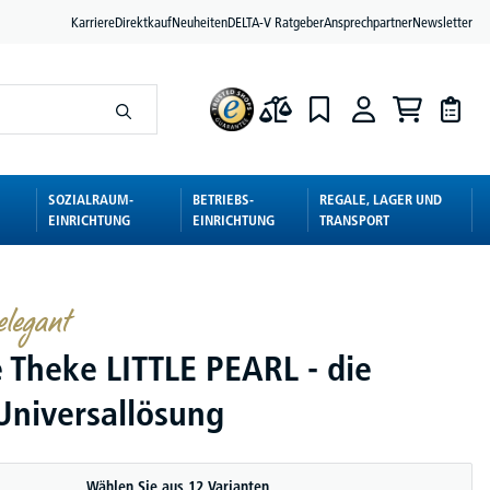
Karriere
Direktkauf
Neuheiten
DELTA-V Ratgeber
Ansprechpartner
Newsletter
SOZIALRAUM-
BETRIEBS-
REGALE, LAGER UND
EINRICHTUNG
EINRICHTUNG
TRANSPORT
elegant
e Theke LITTLE PEARL - die
Universallösung
Wählen Sie aus 12 Varianten