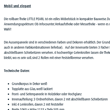
Mobil und elegant
Die rollbare Theke LITTLE PEARL ist ein edles Möbelstück in kompakter Bauweise. Du
Anwendungsspektrum: Ob Infocounter, Verkaufstheke oder Messetheke - wenn es mobi
Wahl!
Die Aussenpaneele sind in verschiedenen Farben und Dekoren erhältlich. Der Grund
auch in anderen Farbkombinationen lieferbar). Auf der Innenseite bieten 3 Fächer P
abschließbaren Schiebetüren versehen. 4 hochwertige Gelenkrollen lassen die Theke
bleibt, wo es sein soll, sind 2 Rollen mit einer Feststellbremse versehen.
Technische Daten
:
Grundkorpus in Dekor weiß
Topplatte aus Glas, weiß lackiert
Front- und Seitenpaneele in Holzdekor oder Hochglanz
Innenaufteilung: 3 Ordnerhöhen, davon 2 mit abschließbaren Schiebetüren
inkl. 4 Lenkrollen, davon 2 mit Feststeller
Breite 1060 x Höhe 1133 x Tiefe 505 mm