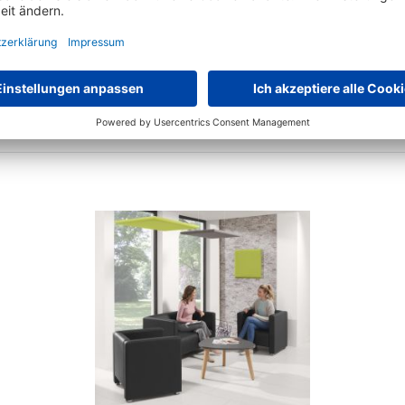
Höhenverstellbare Schreibtische COMFORT II PROFI MODUL
84 Varianten zur Auswahl
€
549,-
ab