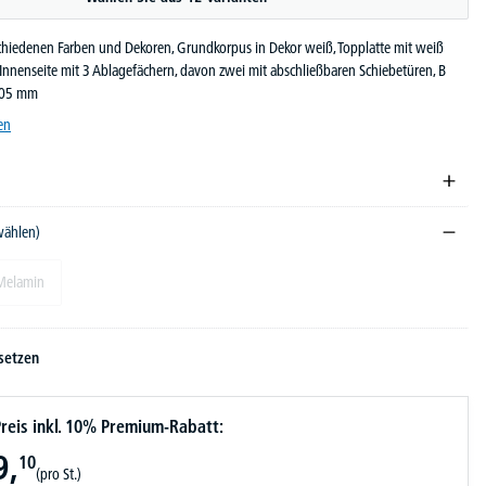
schiedenen Farben und Dekoren, Grundkorpus in Dekor weiß, Topplatte mit weiß
e, Innenseite mit 3 Ablagefächern, davon zwei mit abschließbaren Schiebetüren, B
505 mm
en
wählen)
Melamin
setzen
reis inkl. 10% Premium-Rabatt:
9,
10
(pro St.)