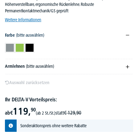
Höhenverstellbare, ergonomische Rückenlehne. Robuste
Permanentkontaktmechanik/GS geprüft
Weitere Informationen
Farbe
(bitte auswählen)
Grau
Grün
Schwarz
Armlehnen
(bitte auswählen)
Auswahl zurücksetzen
Ihr DELTA-V Vorteilspreis:
119,
90
ab
€
statt
€
129,
90
(ab 2 St./St.)
Sonderaktionspreis ohne weitere Rabatte