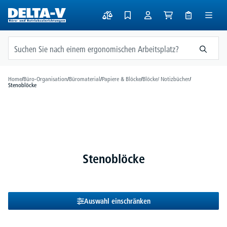
alt springen
Home
/
Büro-Organisation
/
Büromaterial
/
Papiere & Blöcke
/
Blöcke/ Notizbücher
/
Stenoblöcke
Stenoblöcke
Auswahl einschränken