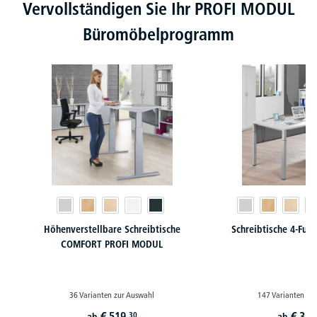
Produktgalerie überspringen
Vervollständigen Sie Ihr PROFI MODUL
Büromöbelprogramm
Höhenverstellbare Schreibtische
Schreibtische 4-Fu
COMFORT PROFI MODUL
36 Varianten zur Auswahl
147 Varianten zu
€
519,
€
359
30
ab
ab