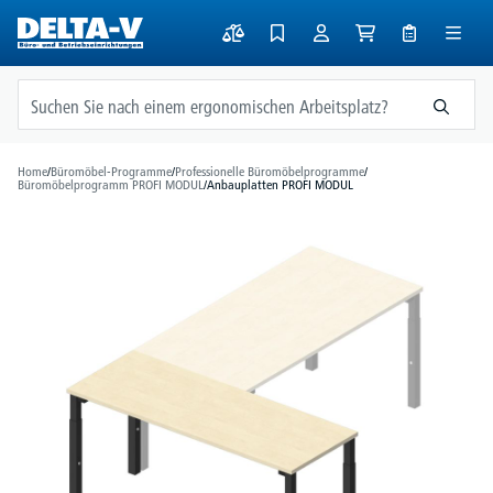
alt springen
Home
/
Büromöbel-Programme
/
Professionelle Büromöbelprogramme
/
Büromöbelprogramm PROFI MODUL
/
Anbauplatten PROFI MODUL
Bildergalerie überspringen