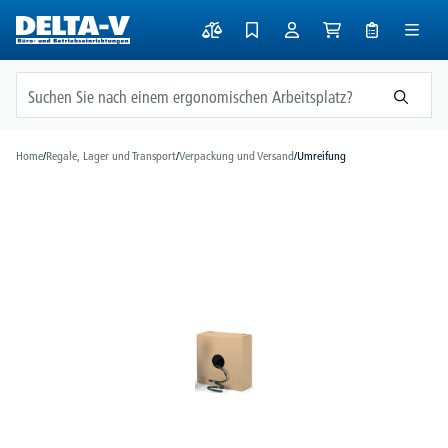
alt springen
Home
/
Regale, Lager und Transport
/
Verpackung und Versand
/
Umreifung
Bildergalerie überspringen