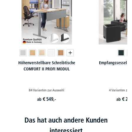
Höhenverstellbare Schreibtische
Empfangssessel / 
COMFORT II PROFI MODUL
84 Varianten zur Auswahl
4 Varianten zur
€
549,-
€
299
ab
ab
Das hat auch andere Kunden
interessiert