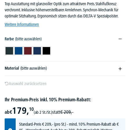
Top Ausstattung mit glanzvoller Optik zum attraktiven Preis. Stahlfußkreuz
verchromt. Inklusive höhenverstellbarer Armlehnen. Synchron-Mechanik für
optimale Sitzhaltung. Ergonomisch sitzen durch das DELTA-V Spezialpolster.
Weitere Informationen
Farbe
(bitte auswählen)
Anthrazit
Blau
Bordeaux
Dunkelblau
Schwarz
Material
(bitte auswählen)
Auswahl zurücksetzen
Ihr Premium-Preis inkl. 10% Premium-Rabatt:
179,
10
ab
€
statt
€
209,-
(ab 2 St./St.)
Standard-Preis
€
209,-
(pro St.) - mind. 10% Premium-Rabatt ab €