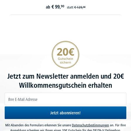
€
99,
90
ab
statt
€
129,
90
20€ Gutschein sichern
Jetzt zum Newsletter anmelden und 20€
Willkommensgutschein erhalten
Jetzt abonnieren!
Mit Absenden des Formulars erkennen Sie unsere
Datenschutzbestimmungen
an. Für Ihre
Anmeldung schenken wir Ihnen einen 20€ Gutschein für den DELTA-V Onlineshop.