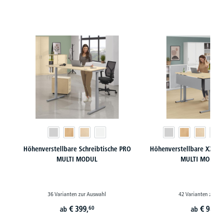
Produktgalerie überspringen
Höhenverstellbare Schreibtische PRO
Höhenverstellbare XXL 
MULTI MODUL
MULTI MODU
36 Varianten zur Auswahl
42 Varianten zur
€
399,
€
989
60
ab
ab