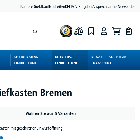
Karriere
Direktkauf
Neuheiten
DELTA-V Ratgeber
Ansprechpartner
Newsletter
SOZIALRAUM-
BETRIEBS-
REGALE, LAGER UND
EINRICHTUNG
EINRICHTUNG
TRANSPORT
efkasten Bremen
Wählen Sie aus 5 Varianten
asten mit geschützter Einwurföffnung
en