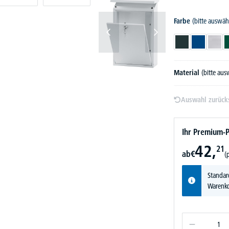
Farbe
(bitte auswäh
Anthrazitgrau RA
Blau
Edels
Material
(bitte au
Auswahl zurück
Ihr Premium-P
42,
21
ab
€
(
Standar
Warenko