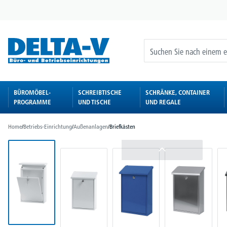
springen
Zur Hauptnavigation springen
BÜROMÖBEL-
SCHREIBTISCHE
SCHRÄNKE, CONTAINER
PROGRAMME
UND TISCHE
UND REGALE
Home
/
Betriebs-Einrichtung
/
Außenanlagen
/
Briefkästen
Bildergalerie überspringen