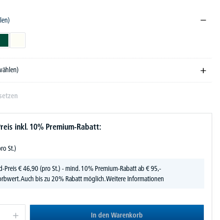
len)
L 7016
tahl, matt
Moosgrün RAL 6005
Reinweiß RAL 9010
swählen)
setzen
reis inkl. 10% Premium-Rabatt:
pro St.)
d-Preis
€
46,
90
(pro St.) - mind. 10% Premium-Rabatt ab € 95,-
rbwert. Auch bis zu 20% Rabatt möglich.
Weitere Informationen
In den Warenkorb