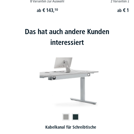
8 Varianten zur Auswahl
2 Varianten zur
€
143,
€
169
10
ab
ab
Das hat auch andere Kunden
interessiert
Kabelkanal für Schreibtische