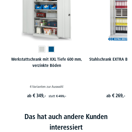
Werkstattschrank mit XXL Tiefe 600 mm,
Stahlschrank EXTRA BRE
verzinkte Böden
4 Varianten zur Auswahl
€
349,-
€
269,-
ab
ab
statt
€
499,-
st
Das hat auch andere Kunden
interessiert