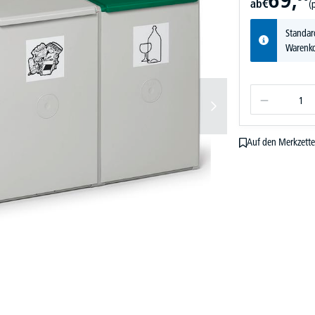
ab
€
(
Standar
Warenko
Auf den Merkzette