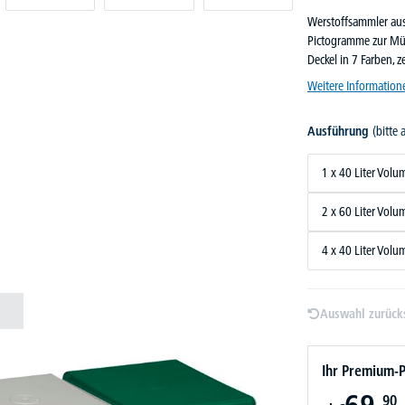
Werstoffsammler aus
Pictogramme zur Müll
Deckel in 7 Farben, 
Weitere Information
Ausführung
(bitte
1 x 40 Liter Volu
2 x 60 Liter Volu
4 x 40 Liter Volu
Auswahl zurück
Ihr Premium-P
69,
90