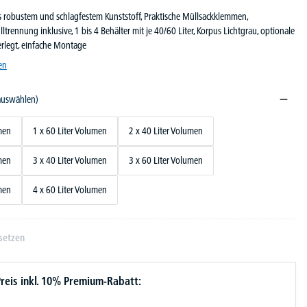
 robustem und schlagfestem Kunststoff, Praktische Müllsackklemmen,
trennung inklusive, 1 bis 4 Behälter mit je 40/60 Liter, Korpus Lichtgrau, optionale
zerlegt, einfache Montage
en
 auswählen)
men
1 x 60 Liter Volumen
2 x 40 Liter Volumen
men
3 x 40 Liter Volumen
3 x 60 Liter Volumen
men
4 x 60 Liter Volumen
setzen
reis inkl. 10% Premium-Rabatt: