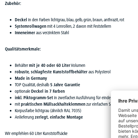
Zubehör:
Deckel
in den Farben lichtgrau, blau, gelb, grün, braun, anthrazit, rot
Systemrollwagen
mit 4 Lenrollen, 2 davon mit Feststellern
Inneneimer
aus verzinktem Stahl
Qualitätsmerkmale:
Behälter
mit je 40 oder 60 Liter
Volumen
robuste, schlagfeste Kunststoffbehälter
aus Polysterol
Made in Germany
TOP Qualität, deshalb
5 Jahre Garantie
optionale
Deckel in 7 Farben
inkl. Piktogramm-Set
in zweifacher Ausführung für eindeutige Kennzeich
mit
praktischen Müllsackhalteklemmen
zur einfachen Sackbefestigung
Korpusfarbe lichtgrau (ähnlich RAL 7035)
Anlieferung
zerlegt, einfache Montage
Wir empfehlen 60 Liter Kunststoffsäcke