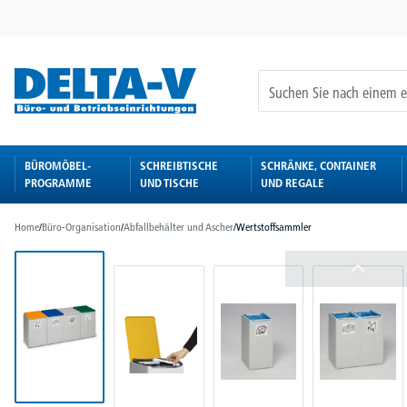
springen
Zur Hauptnavigation springen
BÜROMÖBEL-
SCHREIBTISCHE
SCHRÄNKE, CONTAINER
PROGRAMME
UND TISCHE
UND REGALE
Home
/
Büro-Organisation
/
Abfallbehälter und Ascher
/
Wertstoffsammler
Bildergalerie überspringen