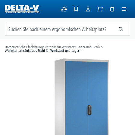
alt springen
Home
/
Betriebs-Einrichtung
/
Schränke für Werkstatt, Lager und Betrieb
/
Werkstattschränke aus Stahl für Werkstatt und Lager
Bildergalerie überspringen