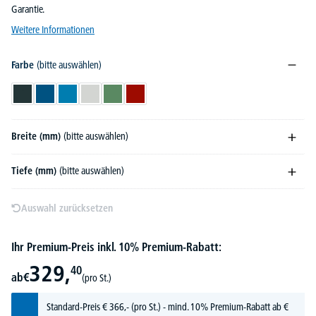
Garantie.
Weitere Informationen
Farbe
(bitte auswählen)
Anthrazitgrau RAL 7016
Enzianblau RAL 5010
Lichtblau RAL 5012
Lichtgrau RAL 7035
Resedagrün RAL 6011
Rubinrot RAL 3003
Breite (mm)
(bitte auswählen)
Tiefe (mm)
(bitte auswählen)
Auswahl zurücksetzen
Ihr Premium-Preis inkl. 10% Premium-Rabatt:
329,
40
ab
€
(pro St.)
Standard-Preis
€
366,-
(pro St.) - mind. 10% Premium-Rabatt ab €