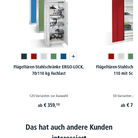
Flügeltüren-Stahlschränke ERGO-LOCK,
Flügeltüren-Stahlschr
70/110 kg Fachlast
110 mit Schu
120 Varianten zur Auswahl
50 Varianten zur
€
359,
€
764
10
ab
ab
Das hat auch andere Kunden