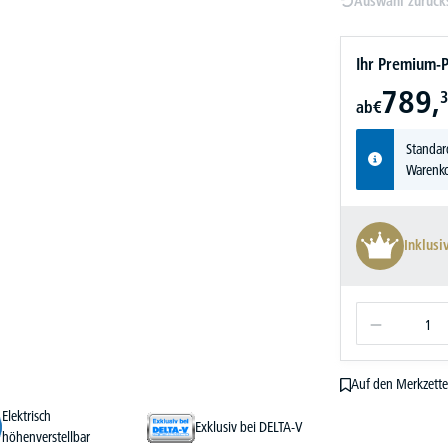
Auswahl zurück
Ihr Premium-P
789,
3
ab
€
Standar
Warenko
Inklusi
Auf den Merkzette
Elektrisch
Exklusiv bei DELTA-V
höhenverstellbar