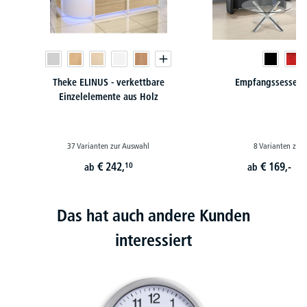
Theke ELINUS - verkettbare
Empfangssessel /
Einzelelemente aus Holz
37 Varianten zur Auswahl
8 Varianten zur
€
242,
€
169,-
10
ab
ab
st
Das hat auch andere Kunden
interessiert