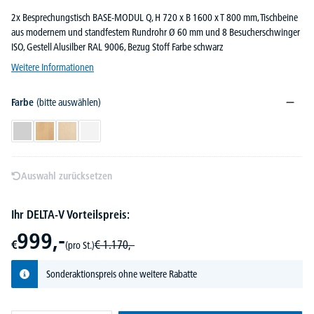
2x Besprechungstisch BASE-MODUL Q, H 720 x B 1600 x T 800 mm, Tischbeine
aus modernem und standfestem Rundrohr Ø 60 mm und 8 Besucherschwinger
ISO, Gestell Alusilber RAL 9006, Bezug Stoff Farbe schwarz
Weitere Informationen
Farbe
(bitte auswählen)
Lichtgrau
Buchedekor
Ahorndekor
Weiß
Auswahl zurücksetzen
Ihr DELTA-V Vorteilspreis:
999,-
€
€
1.170,-
(pro St.)
Sonderaktionspreis ohne weitere Rabatte