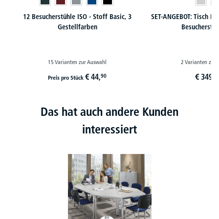
12 Besucherstühle ISO - Stoff Basic, 3
SET-ANGEBOT: Tisch B
Gestellfarben
Besucherstüh
15 Varianten zur Auswahl
2 Varianten zur
€
44,
€
349,
90
9
Preis pro Stück
Das hat auch andere Kunden
interessiert