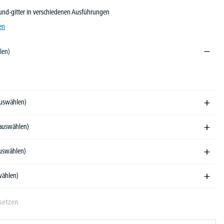
und-gitter in verschiedenen Ausführungen
en
len)
35
auswählen)
 auswählen)
auswählen)
wählen)
setzen