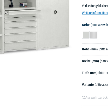
Verkleidungsbleche 
Weitere Information
Farbe
(bitte auswäh
Lichtgrau RAL 70
Verzinkt
Höhe (mm)
(bitte 
Breite (mm)
(bitte
Tiefe (mm)
(bitte 
Variante
(bitte aus
Auswahl zurück