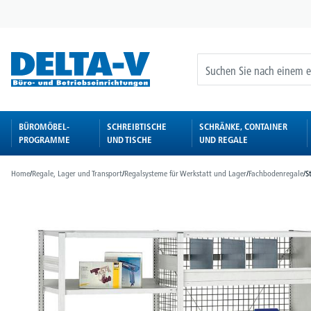
springen
Zur Hauptnavigation springen
BÜROMÖBEL-
SCHREIBTISCHE
SCHRÄNKE, CONTAINER
PROGRAMME
UND TISCHE
UND REGALE
Home
/
Regale, Lager und Transport
/
Regalsysteme für Werkstatt und Lager
/
Fachbodenregale
/
S
Bildergalerie überspringen