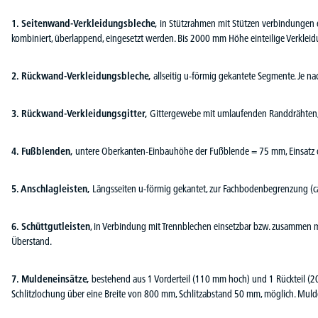
1. Seitenwand-Verkleidungsbleche,
in Stützrahmen mit Stützen verbindungen e
kombiniert, überlappend, eingesetzt werden. Bis 2000 mm Höhe einteilige Verkleidu
2. Rückwand-Verkleidungsbleche,
allseitig u-förmig gekantete Segmente. Je n
3. Rückwand-Verkleidungsgitter,
Gittergewebe mit umlaufenden Randdrähten, 
4. Fußblenden,
untere Oberkanten-Einbauhöhe der Fußblende = 75 mm, Einsatz o
5. Anschlagleisten,
Längsseiten u-förmig gekantet, zur Fachbodenbegrenzung (
6. Schüttgutleisten
, in Verbindung mit Trennblechen einsetzbar bzw. zusammen
Überstand.
7. Muldeneinsätze,
bestehend aus 1 Vorderteil (110 mm hoch) und 1 Rückteil (20
Schlitzlochung über eine Breite von 800 mm, Schlitzabstand 50 mm, möglich. Mulde