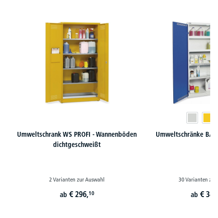
Produktgalerie überspringen
Umweltschrank WS PROFI - Wannenböden
Umweltschränke BASI
dichtgeschweißt
2 Varianten zur Auswahl
30 Varianten zur
€
296,
€
341
10
ab
ab