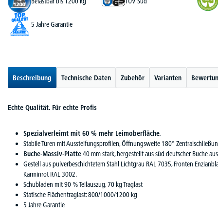
Belastbar bis 1200 kg
TÜV Süd
5 Jahre Garantie
Beschreibung
Technische Daten
Zubehör
Varianten
Bewertu
Echte Qualität. Für echte Profis
Spezialverleimt mit 60 % mehr Leimoberfläche.
Stabile Türen mit Aussteifungsprofilen, Öffnungsweite 180° Zentralschließu
Buche-Massiv-Platte
40 mm stark, hergestellt aus süd deutscher Buche aus 
Gestell aus pulverbeschichtetem Stahl Lichtgrau RAL 7035, Fronten Enzianb
Karminrot RAL 3002.
Schubladen mit 90 % Teilauszug, 70 kg Traglast
Statische Flächentraglast: 800/1000/1200 kg
5 Jahre Garantie