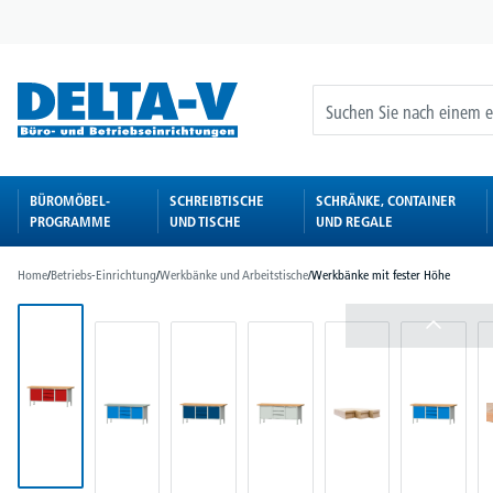
springen
Zur Hauptnavigation springen
BÜROMÖBEL-
SCHREIBTISCHE
SCHRÄNKE, CONTAINER
PROGRAMME
UND TISCHE
UND REGALE
Home
/
Betriebs-Einrichtung
/
Werkbänke und Arbeitstische
/
Werkbänke mit fester Höhe
Bildergalerie überspringen