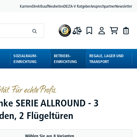
Karriere
Direktkauf
Neuheiten
DELTA-V Ratgeber
Ansprechpartner
Newsletter
SOZIALRAUM-
BETRIEBS-
REGALE, LAGER UND
EINRICHTUNG
EINRICHTUNG
TRANSPORT
ät. Für echte Profis.
ke SERIE ALLROUND - 3
den, 2 Flügeltüren
Wählen Sie aus 8 Varianten