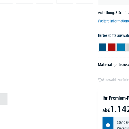
Aufteilung: 3 Schu
Weitere Information
Farbe
(bitte auswäh
Enzianblau RAL 
Karminrot 
Licht
Material
(bitte au
Auswahl zurück
Ihr Premium-P
1.14
ab
€
Standar
Warenko