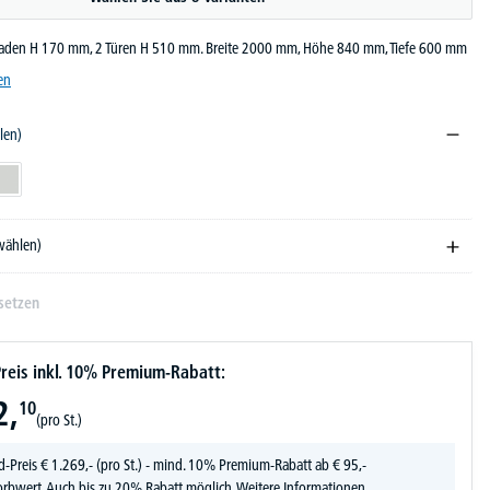
bladen H 170 mm, 2 Türen H 510 mm. Breite 2000 mm, Höhe 840 mm, Tiefe 600 mm
en
len)
5010
RAL 3002
blau RAL 5012
Lichtgrau RAL 7035
swählen)
setzen
reis inkl. 10% Premium-Rabatt:
2,
10
(pro St.)
d-Preis
€
1.269,-
(pro St.) - mind. 10% Premium-Rabatt ab € 95,-
rbwert. Auch bis zu 20% Rabatt möglich.
Weitere Informationen