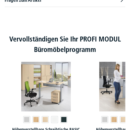
Fragen zum Artikel
Produktgalerie überspringen
Vervollständigen Sie Ihr PROFI MODUL
Büromöbelprogramm
Höhenverstellbare Schreibtische BASIC
Höhenverstellbare 