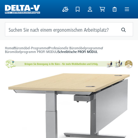
alt springen
Home
/
Büromöbel-Programme
/
Professionelle Büromöbelprogramme
/
Büromöbelprogramm PROFI MODUL
/
Schreibtische PROFI MODUL
Bildergalerie überspringen