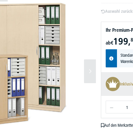
Auswahl zurück
Ihr Premium-P
199,
8
ab
€
Standar
Warenko
Inklusi
Auf den Merkzette