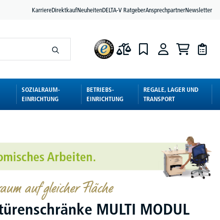
Karriere
Direktkauf
Neuheiten
DELTA-V Ratgeber
Ansprechpartner
Newsletter
SOZIALRAUM-
BETRIEBS-
REGALE, LAGER UND
EINRICHTUNG
EINRICHTUNG
TRANSPORT
aum auf gleicher Fläche
etürenschränke MULTI MODUL