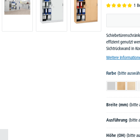
1 B
Durchschnittliche B
Schiebetürenschränk
effizient genutzt w
Sichtrückwand in Ko
Weitere Information
Farbe
(bitte auswäh
Lichtgrau
Buchedekor
Ahor
Breite (mm)
(bitte
Ausführung
(bitte
Höhe (OH)
(bitte 