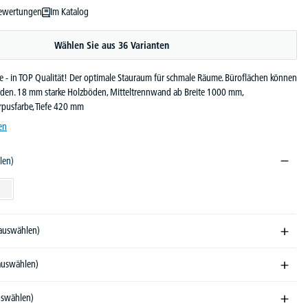
ewertungen
Im Katalog
ewertung von 5 von 5 Sternen
Wählen Sie aus 36 Varianten
e - in TOP Qualität! Der optimale Stauraum für schmale Räume. Büroflächen können
erden. 18 mm starke Holzböden, Mitteltrennwand ab Breite 1000 mm,
rpusfarbe, Tiefe 420 mm
en
len)
ndekor
Weiß
 auswählen)
 auswählen)
auswählen)