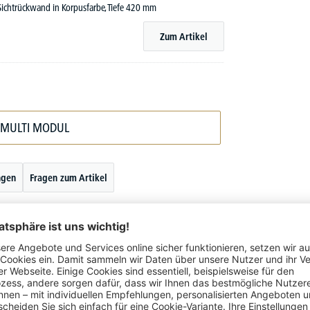
ichtrückwand in Korpusfarbe, Tiefe 420 mm
Zum Artikel
 MULTI MODUL
ngen
Fragen zum Artikel
leichtlaufenden Türen in Korpusfarbe laufen platzsparend im
he: in kleinen Büros, hinter Türen, im Durchgangsbereich oder
ndungsbereich: Aus 11 Varianten können Sie Ihre Favoriten
s hin zur großzügigen Garderobe mit 5 Ordnerhöhen und