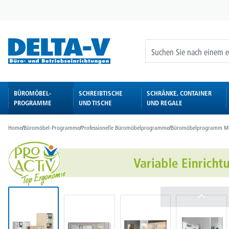
springen
Zur Hauptnavigation springen
BÜROMÖBEL-
SCHREIBTISCHE
SCHRÄNKE, CONTAINER
PROGRAMME
UND TISCHE
UND REGALE
Home
/
Büromöbel-Programme
/
Professionelle Büromöbelprogramme
/
Büromöbelprogramm M
Bildergalerie überspringen