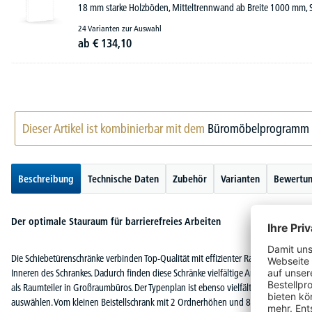
18 mm starke Holzböden, Mitteltrennwand ab Breite 1000 mm, S
24 Varianten zur Auswahl
ab
€
134,
10
Dieser Artikel ist kombinierbar mit dem
Büromöbelprogramm
Beschreibung
Technische Daten
Zubehör
Varianten
Bewertu
Der optimale Stauraum für barrierefreies Arbeiten
Die Schiebetürenschränke verbinden Top-Qualität mit effizienter Raumnutzung. Die 
Inneren des Schrankes. Dadurch finden diese Schränke vielfältige Anwendungsbereic
als Raumteiler in Großraumbüros. Der Typenplan ist ebenso vielfältig wie der Anwe
auswählen. Vom kleinen Beistellschrank mit 2 Ordnerhöhen und 800 mm Breite bi