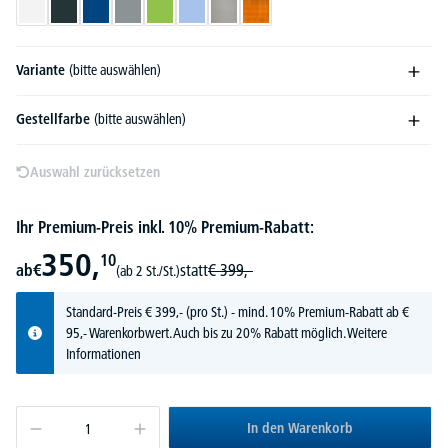
Weiß
Anthrazit
Blau
Grau
Grün
Hellblau
Hellgrau
Orange
Variante
(bitte auswählen)
Gestellfarbe
(bitte auswählen)
Auswahl zurücksetzen
Ihr Premium-Preis inkl. 10% Premium-Rabatt:
350,
10
ab
€
statt
€
399,-
(ab 2 St./St.)
Standard-Preis
€
399,-
(pro St.) - mind. 10% Premium-Rabatt ab €
95,- Warenkorbwert. Auch bis zu 20% Rabatt möglich.
Weitere
Informationen
In den Warenkorb