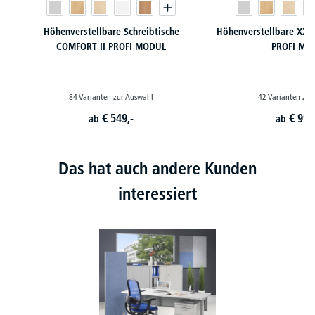
Höhenverstellbare Schreibtische
Höhenverstellbare XXL 
COMFORT II PROFI MODUL
PROFI MO
84 Varianten zur Auswahl
42 Varianten zur
€
549,-
€
999
ab
ab
Das hat auch andere Kunden
interessiert