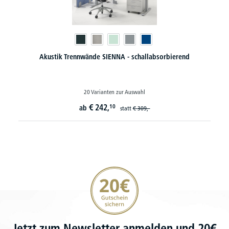
Akustik Trennwände SIENNA - schallabsorbierend
20 Varianten zur Auswahl
€
242,
10
ab
statt
€
309,-
20€ Gutschein sichern
Jetzt zum Newsletter anmelden und 20€