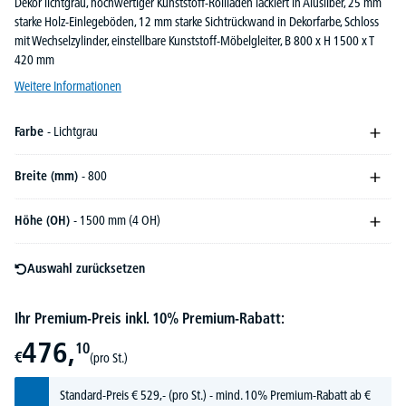
Dekor lichtgrau, hochwertiger Kunststoff-Rollladen lackiert in Alusilber, 25 mm
starke Holz-Einlegeböden, 12 mm starke Sichtrückwand in Dekorfarbe, Schloss
mit Wechselzylinder, einstellbare Kunststoff-Möbelgleiter, B 800 x H 1500 x T
420 mm
Weitere Informationen
Farbe
- Lichtgrau
Breite (mm)
- 800
Höhe (OH)
- 1500 mm (4 OH)
Auswahl zurücksetzen
Ihr Premium-Preis inkl. 10% Premium-Rabatt:
476,
10
€
(pro St.)
Standard-Preis
€
529,-
(pro St.) - mind. 10% Premium-Rabatt ab €