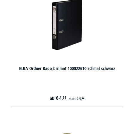
ELBA Ordner Rado brillant 100022610 schmal schwarz
€
4,
58
ab
statt
€
5,
59