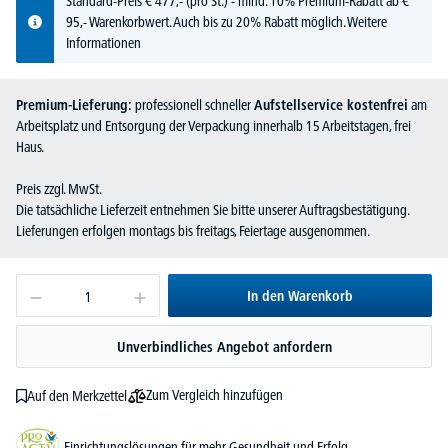
Standard-Preis
€
477,-
(pro St.) - mind. 10% Premium-Rabatt ab €
95,- Warenkorbwert. Auch bis zu 20% Rabatt möglich.
Weitere
Informationen
Premium-Lieferung:
professionell schneller
Aufstellservice kostenfrei
am
Arbeitsplatz und Entsorgung der Verpackung innerhalb 15 Arbeitstagen, frei
Haus.
Preis zzgl. MwSt.
Die tatsächliche Lieferzeit entnehmen Sie bitte unserer Auftragsbestätigung.
Lieferungen erfolgen montags bis freitags, Feiertage ausgenommen.
In den Warenkorb
Unverbindliches Angebot anfordern
Zum Vergleich hinzufügen
Auf den Merkzettel
Einrichtungslösungen für mehr Gesundheit und Erfolg