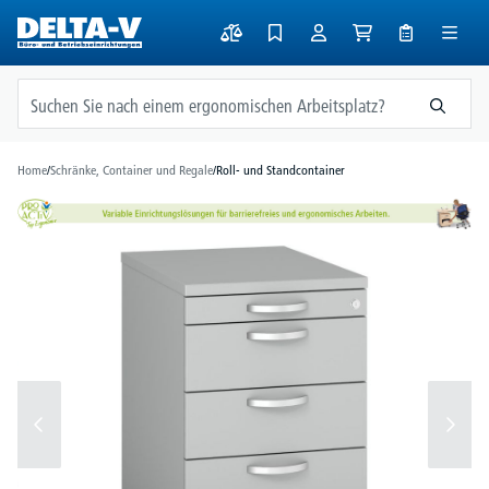
alt springen
Home
/
Schränke, Container und Regale
/
Roll- und Standcontainer
Bildergalerie überspringen