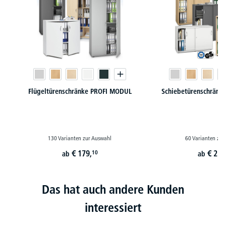
Flügeltürenschränke PROFI MODUL
Schiebetürenschränk
130 Varianten zur Auswahl
60 Varianten zur
€
179,
€
229
10
ab
ab
Das hat auch andere Kunden
interessiert