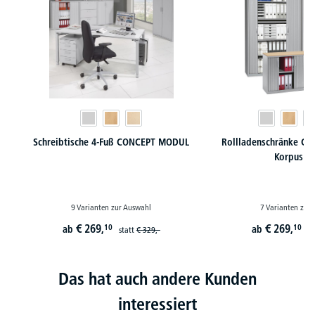
Schreibtische 4-Fuß CONCEPT MODUL
Rollladenschränke C
Korpus St
9 Varianten zur Auswahl
7 Varianten zur
€
269,
€
269,
10
10
ab
ab
statt
€
329,-
st
Das hat auch andere Kunden
interessiert