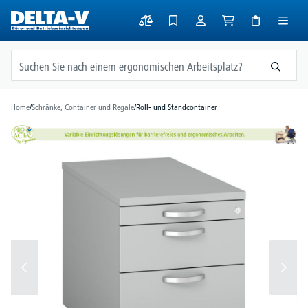
alt springen
Home
/
Schränke, Container und Regale
/
Roll- und Standcontainer
Bildergalerie überspringen