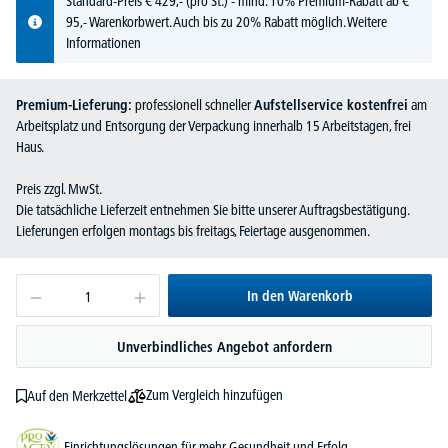
Standard-Preis
€
429,-
(pro St.) - mind. 10% Premium-Rabatt ab €
95,- Warenkorbwert. Auch bis zu 20% Rabatt möglich.
Weitere
Informationen
Premium-Lieferung:
professionell schneller
Aufstellservice kostenfrei
am
Arbeitsplatz und Entsorgung der Verpackung innerhalb 15 Arbeitstagen, frei
Haus.
Preis zzgl. MwSt.
Die tatsächliche Lieferzeit entnehmen Sie bitte unserer Auftragsbestätigung.
Lieferungen erfolgen montags bis freitags, Feiertage ausgenommen.
In den Warenkorb
Unverbindliches Angebot anfordern
Zum Vergleich hinzufügen
Auf den Merkzettel
Einrichtungslösungen für mehr Gesundheit und Erfolg