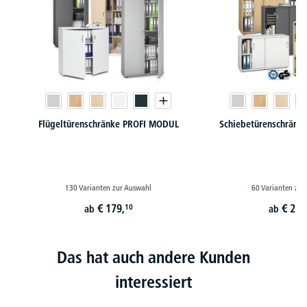
Flügeltürenschränke PROFI MODUL
Schiebetürenschränk
130 Varianten zur Auswahl
60 Varianten zur
€
179,
€
229
10
ab
ab
Das hat auch andere Kunden
interessiert