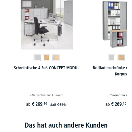
Schreibtische 4-Fuß CONCEPT MODUL
Rollladenschränke C
Korpus St
9 Varianten zur Auswahl
7 Varianten zur
€
269,
€
269,
10
10
ab
ab
statt
€
329,-
st
Das hat auch andere Kunden