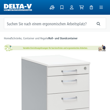
alt springen
Home
/
Schränke, Container und Regale
/
Roll- und Standcontainer
Bildergalerie überspringen