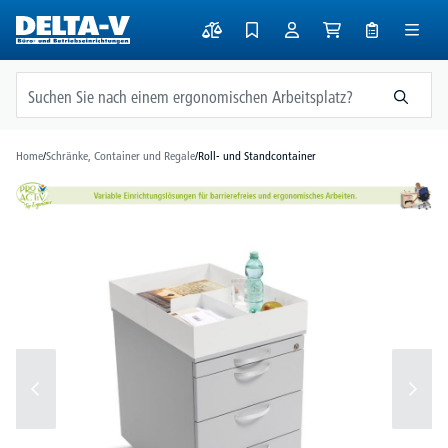
alt springen
Home
/
Schränke, Container und Regale
/
Roll- und Standcontainer
Bildergalerie überspringen