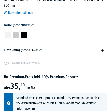
Fächern DIN A4 und 1 großen Fach, Aussenmaße: B 437 x H 100 x T 600 oder
800 mm
Weitere Informationen
Farbe
(bitte auswählen)
Weiß
Alusilber
Schwarz
Tiefe (mm)
(bitte auswählen)
Auswahl zurücksetzen
Ihr Premium-Preis inkl. 10% Premium-Rabatt:
35,
10
ab
€
(pro St.)
Standard-Preis
€
39,-
(pro St.) - mind. 10% Premium-Rabatt ab €
95,- Warenkorbwert. Auch bis zu 20% Rabatt möglich.
Weitere
Informationen