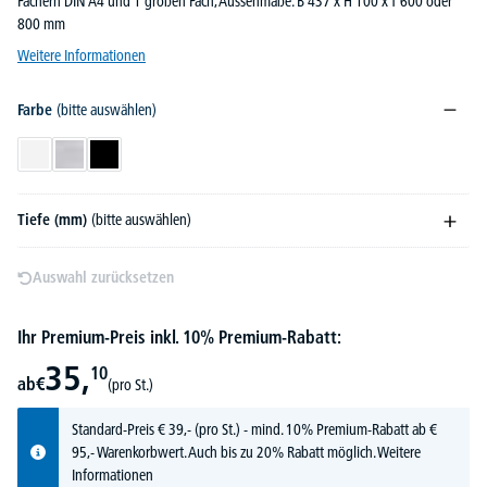
Fächern DIN A4 und 1 großen Fach, Aussenmaße: B 437 x H 100 x T 600 oder
800 mm
Weitere Informationen
Farbe
(bitte auswählen)
Weiß
Alusilber
Schwarz
Tiefe (mm)
(bitte auswählen)
Auswahl zurücksetzen
Ihr Premium-Preis inkl. 10% Premium-Rabatt:
35,
10
ab
€
(pro St.)
Standard-Preis
€
39,-
(pro St.) - mind. 10% Premium-Rabatt ab €
95,- Warenkorbwert. Auch bis zu 20% Rabatt möglich.
Weitere
Informationen