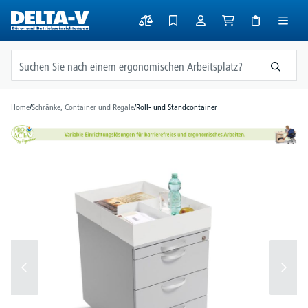
alt springen
Home
/
Schränke, Container und Regale
/
Roll- und Standcontainer
Bildergalerie überspringen