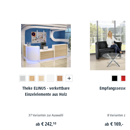
Produktgalerie überspringen
Theke ELINUS - verkettbare
Empfangssessel /
Einzelelemente aus Holz
37 Varianten zur Auswahl
8 Varianten zur
€
242,
€
169,-
10
ab
ab
st