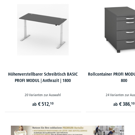
Produktgalerie überspringen
Höhenverstellbarer Schreibtisch BASIC
Rollcontainer PROFI MODUL
PROFI MODUL | Anthrazit | 1800
800
20 Varianten zur Auswahl
24 Varianten zur Au
€
512,
€
386,
10
10
ab
ab