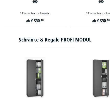
600
600
24 Varianten zur Auswahl
24 Varianten zur Au
€
350,
€
350,
10
10
ab
ab
Schränke & Regale PROFI MODUL
Produktgalerie überspringen