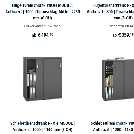
Flügeltürenschrank PROFI MODUL |
Flügeltürenschrank PR
Anthrazit | 1000 | Türanschlag Mitte | 2250
Anthrazit | 800 | Türanschl
mm (6 OH)
mm (5 OH)
130 Varianten zur Auswahl
130 Varianten zur A
€
494,
€
359,
10
10
ab
ab
Produktgalerie überspringen
Schiebetürenschrank PROFI MODUL |
Schiebetürenschrank PR
Anthrazit | 1000 | 1140 mm (3 OH)
Anthrazit | 1200 | 114