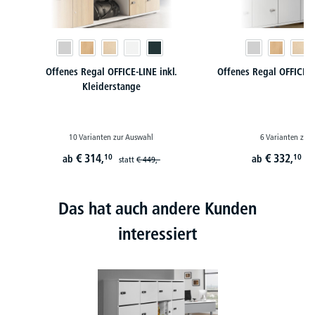
Offenes Regal OFFICE-LINE inkl.
Offenes Regal OFFICE-L
Kleiderstange
10 Varianten zur Auswahl
6 Varianten zur
€
314,
€
332,
10
10
ab
ab
statt
€
449,-
st
Das hat auch andere Kunden
interessiert