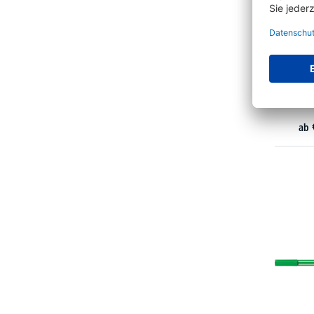
STAB
GREENp
ab