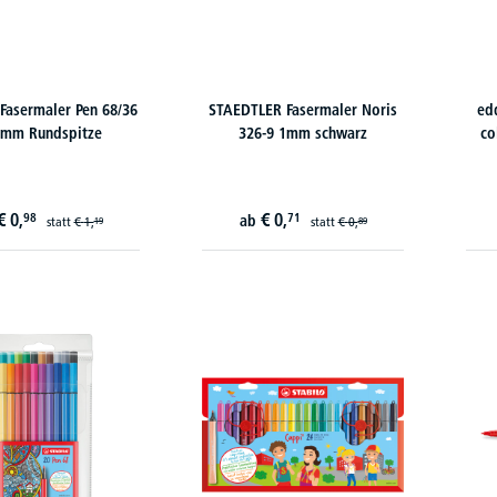
Fasermaler Pen 68/36
STAEDTLER Fasermaler Noris
ed
mm Rundspitze
326-9 1mm schwarz
co
€
0,
€
0,
98
71
ab
statt
€
1,
statt
€
0,
19
89