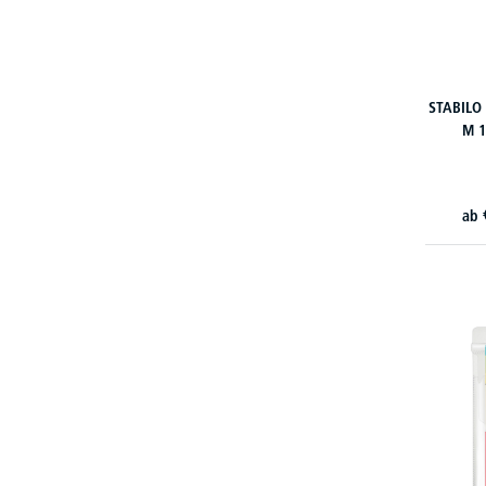
STABILO 
M 1
ab