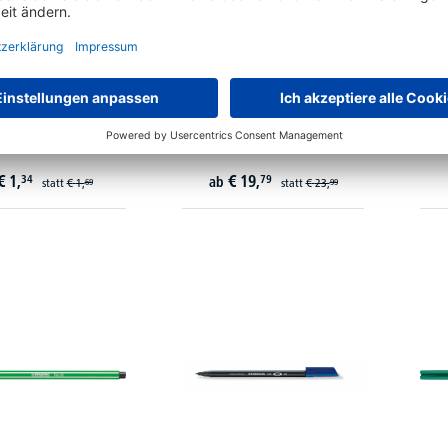
ILO Feinschreiber
STABILO Pen 68 Big Pen Box
ST
oint 6088/46 0,8mm
6820-1 Pa=20 Farben
28
€
1,
€
19,
34
79
ab
statt
€
1,
statt
€
23,
69
99