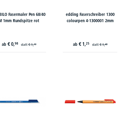
ILO Fasermaler Pen 68/40
edding Faserschreiber 1300
M 1mm Rundspitze rot
colourpen 4-1300001 2mm
€
0,
€
1,
98
25
ab
ab
statt
€
1,
statt
€
1,
19
49