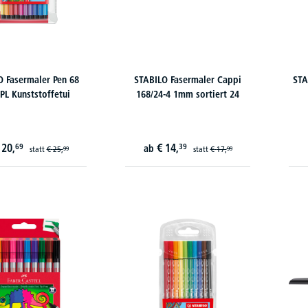
O Fasermaler Pen 68
STABILO Fasermaler Cappi
STA
PL Kunststoffetui
168/24-4 1mm sortiert 24
20,
€
14,
69
39
ab
statt
€
25,
statt
€
17,
99
99