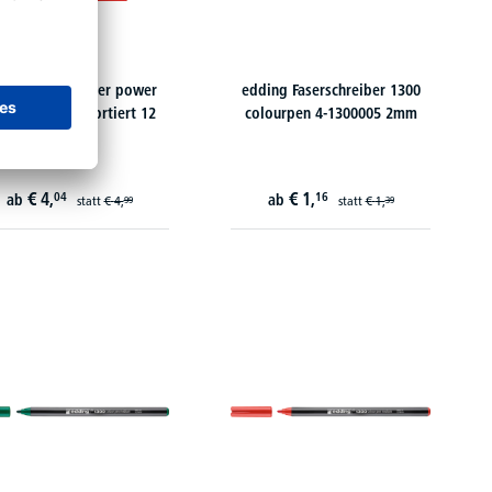
ABILO Fasermaler power
edding Faserschreiber 1300
0/12-01 2mm sortiert 12
colourpen 4-1300005 2mm
€
4,
€
1,
04
16
ab
ab
statt
€
4,
statt
€
1,
99
39