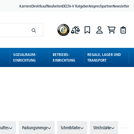
Karriere
Direktkauf
Neuheiten
DELTA-V Ratgeber
Ansprechpartner
Newsletter
SOZIALRAUM-
BETRIEBS-
REGALE, LAGER UND
EINRICHTUNG
EINRICHTUNG
TRANSPORT
haftes
Packungsmenge
Schreibfarbe
Strichstärke