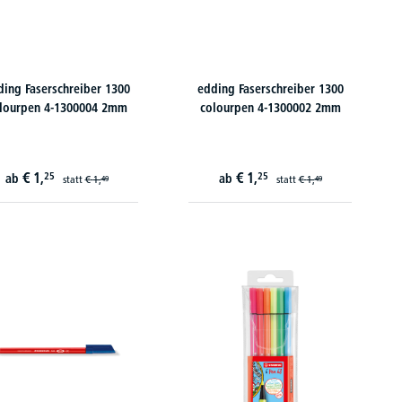
ding Faserschreiber 1300
edding Faserschreiber 1300
lourpen 4-1300004 2mm
colourpen 4-1300002 2mm
€
1,
€
1,
25
25
ab
ab
statt
€
1,
statt
€
1,
49
49