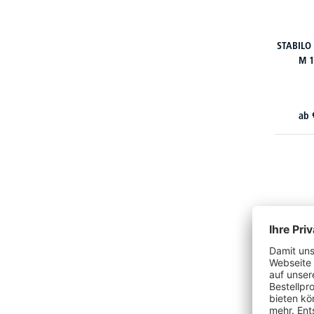
STABILO 
M 1
ab