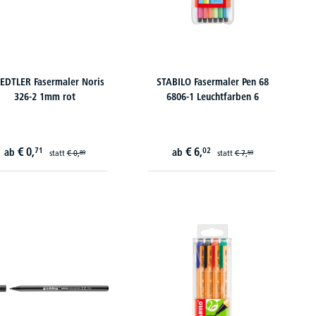
EDTLER Fasermaler Noris
STABILO Fasermaler Pen 68
326-2 1mm rot
6806-1 Leuchtfarben 6
€
0,
€
6,
71
02
ab
ab
statt
€
0,
statt
€
7,
89
59