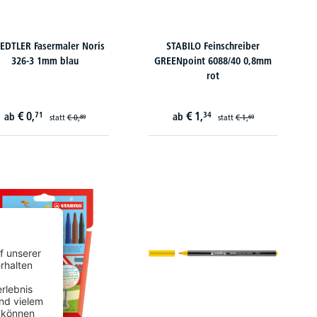
EDTLER Fasermaler Noris
STABILO Feinschreiber
326-3 1mm blau
GREENpoint 6088/40 0,8mm
rot
€
0,
€
1,
71
34
ab
ab
statt
€
0,
statt
€
1,
89
69