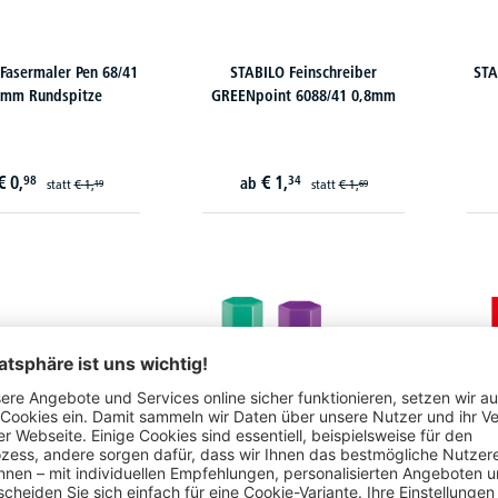
Fasermaler Pen 68/41
STABILO Feinschreiber
STA
mm Rundspitze
GREENpoint 6088/41 0,8mm
€
0,
€
1,
98
34
ab
statt
€
1,
statt
€
1,
19
69