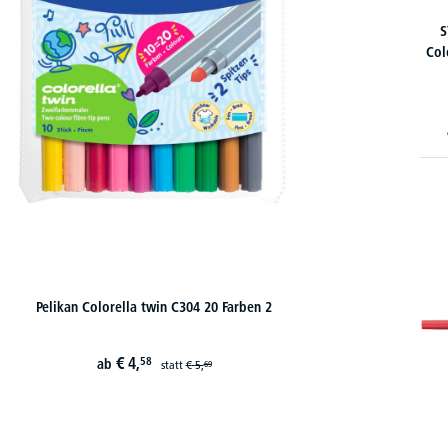
S
Col
Pelikan Colorella twin C304 20 Farben 2
€
4,
58
ab
statt
€
5,
69