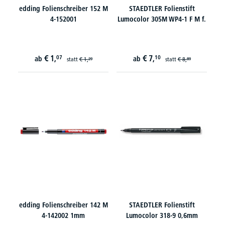
edding Folienschreiber 152 M
STAEDTLER Folienstift
4-152001
Lumocolor 305M WP4-1 F M f.
€
1,
€
7,
07
10
ab
ab
statt
€
1,
statt
€
8,
29
89
edding Folienschreiber 142 M
STAEDTLER Folienstift
4-142002 1mm
Lumocolor 318-9 0,6mm