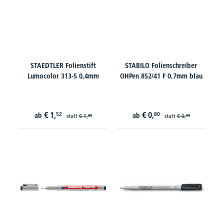
STAEDTLER Folienstift
STABILO Folienschreiber
Lumocolor 313-5 0,4mm
OHPen 852/41 F 0,7mm blau
€
1,
€
0,
52
80
ab
ab
statt
€
1,
statt
€
0,
89
99