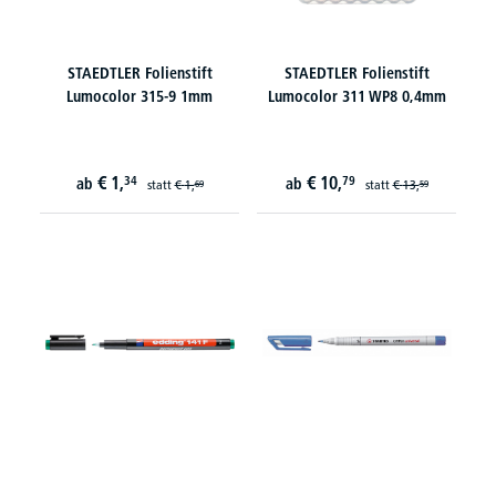
STAEDTLER Folienstift
STAEDTLER Folienstift
Lumocolor 315-9 1mm
Lumocolor 311 WP8 0,4mm
€
1,
€
10,
34
79
ab
ab
statt
€
1,
statt
€
13,
69
59