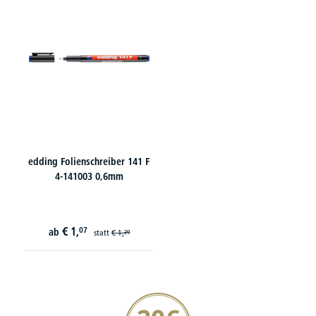
edding Folienschreiber 141 F
4-141003 0,6mm
€
1,
07
ab
statt
€
1,
29
20€ Gutschein sichern