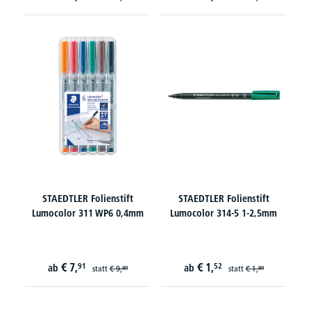
STAEDTLER Folienstift
STAEDTLER Folienstift
Lumocolor 311 WP6 0,4mm
Lumocolor 314-5 1-2,5mm
€
7,
€
1,
91
52
ab
ab
statt
€
9,
statt
€
1,
89
89