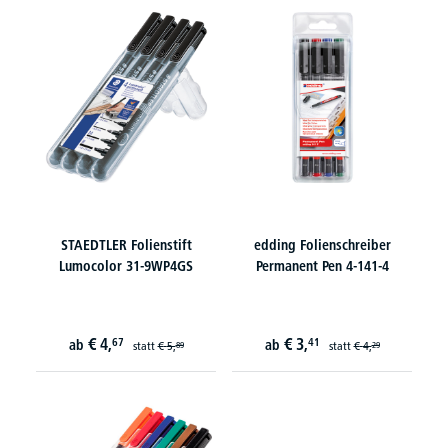
STAEDTLER Folienstift
edding Folienschreiber
Lumocolor 31-9WP4GS
Permanent Pen 4-141-4
€
4,
€
3,
67
41
ab
ab
statt
€
5,
statt
€
4,
89
29