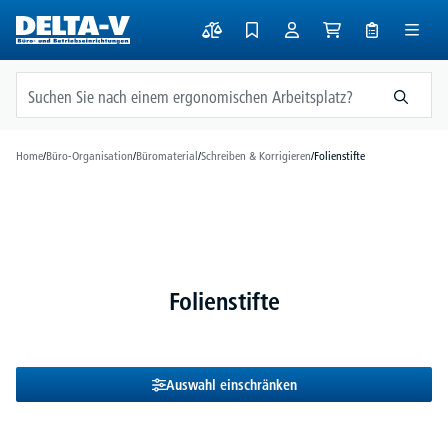
alt springen
Home
/
Büro-Organisation
/
Büromaterial
/
Schreiben & Korrigieren
/
Folienstifte
Folienstifte
Auswahl einschränken