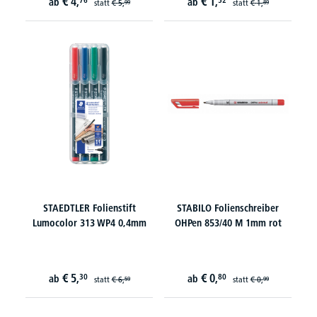
€
4,
€
1,
76
52
ab
ab
statt
€
5,
statt
€
1,
99
89
STAEDTLER Folienstift
STABILO Folienschreiber
Lumocolor 313 WP4 0,4mm
OHPen 853/40 M 1mm rot
€
5,
€
0,
30
80
ab
ab
statt
€
6,
statt
€
0,
59
99