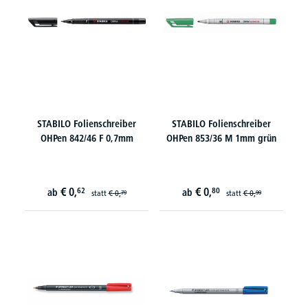
STABILO Folienschreiber
STABILO Folienschreiber
OHPen 842/46 F 0,7mm
OHPen 853/36 M 1mm grün
€
0,
€
0,
62
80
ab
ab
statt
€
0,
statt
€
0,
79
99