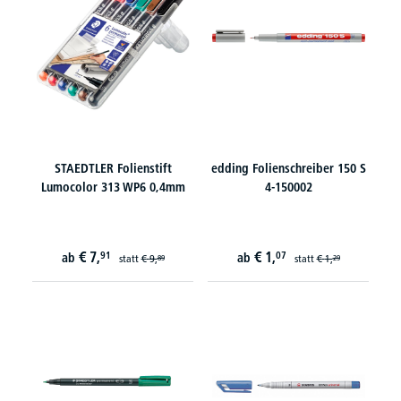
STAEDTLER Folienstift
edding Folienschreiber 150 S
Lumocolor 313 WP6 0,4mm
4-150002
€
7,
€
1,
91
07
ab
ab
statt
€
9,
statt
€
1,
89
29