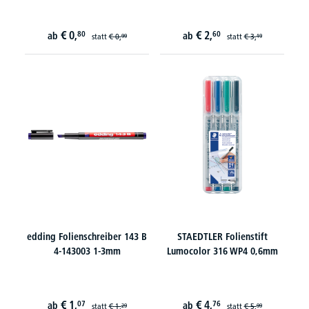
€
0,
€
2,
80
60
ab
ab
statt
€
0,
statt
€
3,
99
19
edding Folienschreiber 143 B
STAEDTLER Folienstift
4-143003 1-3mm
Lumocolor 316 WP4 0,6mm
€
1,
€
4,
07
76
ab
ab
statt
€
1,
statt
€
5,
29
99