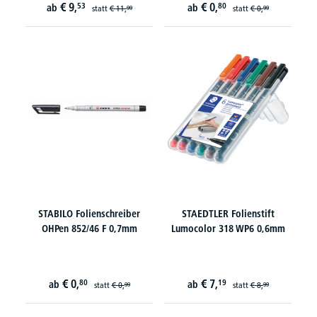
€
9,
€
0,
53
80
ab
ab
statt
€
11,
statt
€
0,
99
99
STABILO Folienschreiber
STAEDTLER Folienstift
OHPen 852/46 F 0,7mm
Lumocolor 318 WP6 0,6mm
€
0,
€
7,
80
19
ab
ab
statt
€
0,
statt
€
8,
99
99