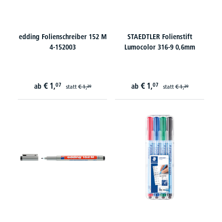
edding Folienschreiber 152 M
STAEDTLER Folienstift
4-152003
Lumocolor 316-9 0,6mm
€
1,
€
1,
07
07
ab
ab
statt
€
1,
statt
€
1,
29
29