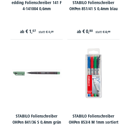
edding Folienschreiber 141 F
STABILO Folienschreiber
4-141004 0,6mm
OHPen 851/41 S 0,4mm blau
€
1,
€
0,
07
80
ab
ab
statt
€
1,
statt
€
0,
29
99
STABILO Folienschreiber
STABILO Folienschreiber
OHPen 841/36 S 0,4mm grün
OHPen 853/4 M 1mm sortiert