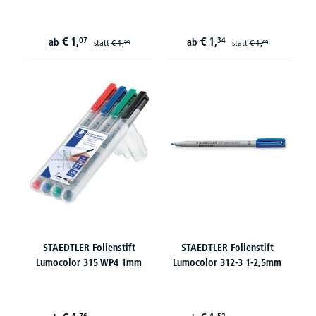
€
1,
€
1,
07
34
ab
ab
statt
€
1,
statt
€
1,
29
69
STAEDTLER Folienstift
STAEDTLER Folienstift
Lumocolor 315 WP4 1mm
Lumocolor 312-3 1-2,5mm